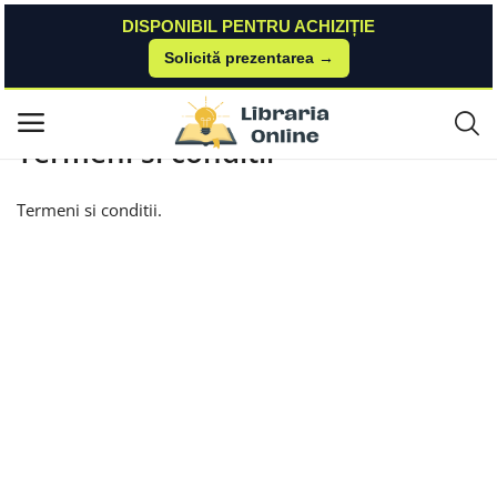
DISPONIBIL PENTRU ACHIZIȚIE
Solicită prezentarea →
Acasă
Termeni si conditii
Meniu principal
Termeni si conditii
Categorii
Termeni si conditii.
Acasă
Listă de dorințe
Contact
Blog
Autentificare