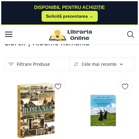
DISPONIBIL PENTRU ACHIZIȚIE
Solicită prezentarea →
Acasă
Produse
Librex
Albume Romania
Meniu principal
Librex | Albume Romania
Categorii
Filtrare Produse
Cele mai recente
Acasă
Listă de dorințe
Contact
Blog
Autentificare