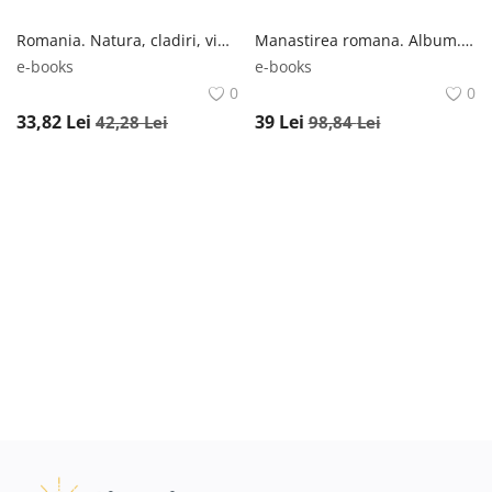
Înregistrare
Romania. Natura, cladiri, viata populara Editura Carthemia
Manastirea romana. Album. Editie bilingva Corint
e-books
e-books
0
0
33,82
Lei
39
Lei
42,28
Lei
98,84
Lei