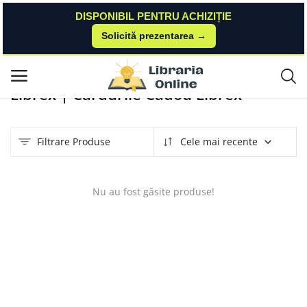
DISPONIBIL PENTRU ACHIZIȚIE
Solicită prezentarea →
Acasă
Produse
Librex
Cardurile Cadou Librex
Meniu principal
Librex | Cardurile Cadou Librex
Categorii
Filtrare Produse
Cele mai recente
Acasă
Listă de dorințe
Nu au fost găsite produse!
Contact
Blog
Autentificare