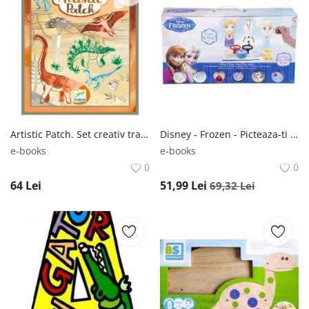
Artistic Patch. Set creativ transfer: Dinozauri -
Disney - Frozen - Picteaza-ti personajele preferate -
e-books
e-books
0
0
64
Lei
51,99
Lei
69,32
Lei