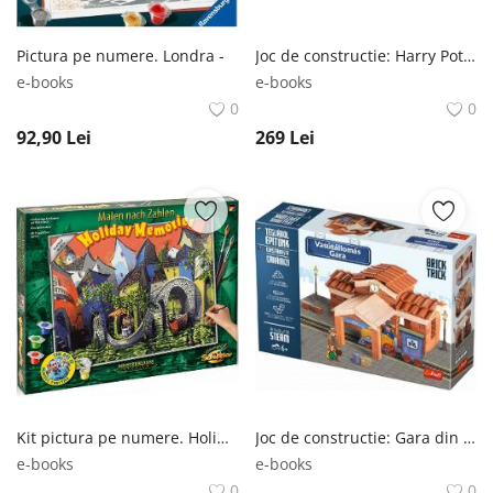
Pictura pe numere. Londra -
Joc de constructie: Harry Potter. Sala mare. Brick Trick -
e-books
e-books
0
0
92,90
Lei
269
Lei
Kit pictura pe numere. Holiday Memories -
Joc de constructie: Gara din caramidute ceramice. Brick Trick -
e-books
e-books
0
0