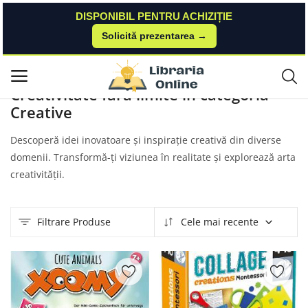
DISPONIBIL PENTRU ACHIZIȚIE
Solicită prezentarea →
Acasă
Produse
Libris
Creative
Meniu principal
Creativitate fără limite în categoria
Creative
Categorii
Descoperă idei inovatoare și inspirație creativă din diverse
Acasă
domenii. Transformă-ți viziunea în realitate și explorează arta
creativității.
Listă de dorințe
Contact
Filtrare Produse
Cele mai recente
Blog
Autentificare