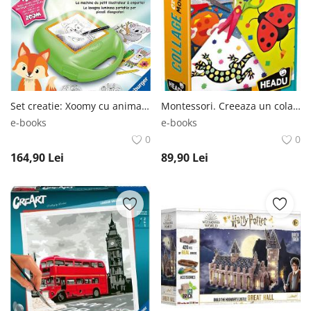
Înregistrare
Set creatie: Xoomy cu animale -
Montessori. Creeaza un colaj -
e-books
e-books
0
0
164,90
Lei
89,90
Lei