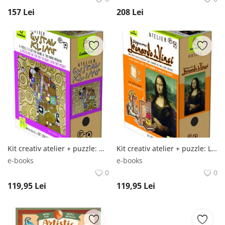
157
Lei
208
Lei
Kit creativ atelier + puzzle: Gustav Klimt -
Kit creativ atelier + puzzle: Leonardo Da Vinci -
e-books
e-books
0
0
119,95
Lei
119,95
Lei