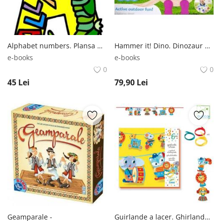
Alphabet numbers. Plansa de colorat catifea, Alfabet si numere -
Hammer it! Dino. Dinozaur de construit -
e-books
e-books
0
0
45
Lei
79,90
Lei
Geamparale -
Guirlande a lacer. Ghirlande cu animale -