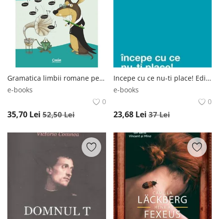
Gramatica limbii romane pentru invatamantul primar. Invat si exersez cu Amadeus si Remi/Adina Dragomirescu, Irina-Roxana Georgescu, Carmen Ianculescu, Anca-Elena Cristea, Tatiana Paun Gramatica limbii romane pentru invatamantul primar. Invat si exersez cu Amadeus si Remi/Adina Dragomirescu, Irina-Roxana Georgescu, Carmen Ianculescu, Anca-Elena Cristea, Tatiana Paun
Incepe cu ce nu-ti place! Editia a III-a/Brian Tracy Incepe cu ce nu-ti place! Editia a III-a/Brian Tracy
e-books
e-books
0
0
35,70
Lei
23,68
Lei
52,50
Lei
37
Lei