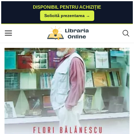
DISPONIBIL PENTRU ACHIZIȚIE
Solicită prezentarea →
Acasă
Elefant Books
Paul Goma. Constiinta istorica si constiinta literara/Flori Balanescu Paul
Meniu principal
Goma. Constiinta istorica si constiinta literara/Flori Balanescu
Categorii
Acasă
Listă de dorințe
Contact
Blog
Autentificare