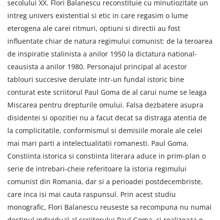
secolului XX. Flori Balanescu reconstituie cu minutiozitate un
intreg univers existential si etic in care regasim o lume
eterogena ale carei ritmuri, optiuni si directii au fost
influentate chiar de natura regimului comunist: de la teroarea
de inspiratie stalinista a anilor 1950 la dictatura national-
ceausista a anilor 1980. Personajul principal al acestor
tablouri succesive derulate intr-un fundal istoric bine
conturat este scriitorul Paul Goma de al carui nume se leaga
Miscarea pentru drepturile omului. Falsa dezbatere asupra
disidentei si opozitiei nu a facut decat sa distraga atentia de
la complicitatile, conformismul si demisiile morale ale celei
mai mari parti a intelectualitatii romanesti. Paul Goma.
Constiinta istorica si constiinta literara aduce in prim-plan o
serie de intrebari-cheie referitoare la istoria regimului
comunist din Romania, dar si a perioadei postdecembriste,
care inca isi mai cauta raspunsul. Prin acest studiu
monografic, Flori Balanescu reuseste sa recompuna nu numai
destinul individual al scriitorului Paul Goma, ci realizeaza o