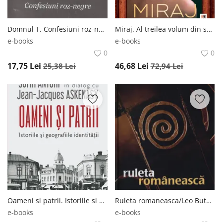
Domnul T. Confesiuni roz-negre/Victoria Comnea Domnul T. Confesiuni roz-negre/Victoria Comnea
Miraj. Al treilea volum din seria Vincent si Mina/Camilla Lackberg, Henrik Fexeus Miraj. Al treilea volum din seria Vincent si Mina/Camilla Lackberg, Henrik Fexeus
e-books
e-books
0
0
17,75
Lei
46,68
Lei
25,38
Lei
72,94
Lei
Oameni si patrii. Istoriile si geografiile identitatii/Sorin Antohi, Jean-Jacques Askenasy Oameni si patrii. Istoriile si geografiile identitatii/Sorin Antohi, Jean-Jacques Askenasy
Ruleta romaneasca/Leo Butnaru Ruleta romaneasca/Leo Butnaru
e-books
e-books