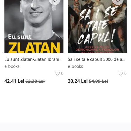
Eu sunt Zlatan/Zlatan Ibrahimovic, David Legercrantz Eu sunt Zlatan/Zlatan Ibrahimovic, David Legercrantz
Sa i se taie capul! 3000 de ani de demonizare a femeilor aflate la putere/Eleanor Herman Sa i se taie capul! 3000 de ani de demonizare a femeilor aflate la putere/Eleanor Herman
e-books
e-books
0
0
42,41
Lei
30,24
Lei
62,38
Lei
54,99
Lei