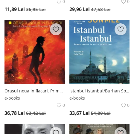
0
0
11,89
Lei
29,96
Lei
36,95
Lei
47,58
Lei
Orasul noua in flacari. Primul volum din seria Ciocnirea taramurilor/J. Patrick Black Orasul noua in flacari. Primul volum din seria Ciocnirea taramurilor/J. Patrick Black
Istanbul Istanbul/Burhan Sonmez Istanbul Istanbul/Burhan Sonmez
e-books
e-books
0
0
36,78
Lei
33,67
Lei
63,42
Lei
51,80
Lei