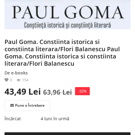
Înregistrare
Paul Goma. Constiinta istorica si
constiinta literara/Flori Balanescu Paul
Goma. Constiinta istorica si constiinta
literara/Flori Balanescu
De
e-books
0
154
43,49
Lei
63,96
Lei
-32%
Pune o Întrebare
Încărcat
4 luni în urmă