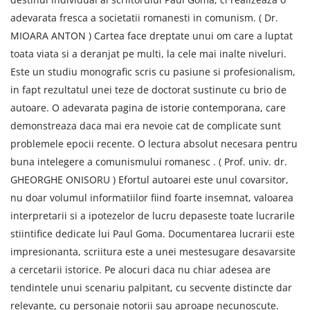
adevarata fresca a societatii romanesti in comunism. ( Dr.
MIOARA ANTON ) Cartea face dreptate unui om care a luptat
toata viata si a deranjat pe multi, la cele mai inalte niveluri.
Este un studiu monografic scris cu pasiune si profesionalism,
in fapt rezultatul unei teze de doctorat sustinute cu brio de
autoare. O adevarata pagina de istorie contemporana, care
demonstreaza daca mai era nevoie cat de complicate sunt
problemele epocii recente. O lectura absolut necesara pentru
buna intelegere a comunismului romanesc . ( Prof. univ. dr.
GHEORGHE ONISORU ) Efortul autoarei este unul covarsitor,
nu doar volumul informatiilor fiind foarte insemnat, valoarea
interpretarii si a ipotezelor de lucru depaseste toate lucrarile
stiintifice dedicate lui Paul Goma. Documentarea lucrarii este
impresionanta, scriitura este a unei mestesugare desavarsite
a cercetarii istorice. Pe alocuri daca nu chiar adesea are
tendintele unui scenariu palpitant, cu secvente distincte dar
relevante, cu personaje notorii sau aproape necunoscute.