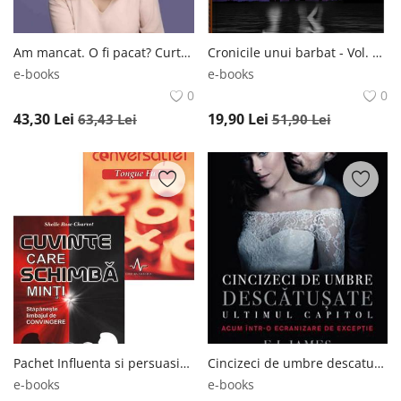
Am mancat. O fi pacat? Curtea Veche
Cronicile unui barbat - Vol. 2 Bookzone
e-books
e-books
0
0
43,30
Lei
19,90
Lei
63,43
Lei
51,90
Lei
Pachet Influenta si persuasiune Amaltea
Cincizeci de umbre descatusate Fifty Shades Vol. 3 Trei
e-books
e-books