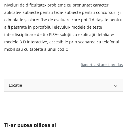
niveluri de dificultate• probleme cu pronunţat caracter
aplicativ• subiecte pentru teză• subiecte pentru concursuri şi
olimpiade şcolare• fişe de evaluare care pot fi detaşate pentru
a fi păstrate în portofoliul elevului• modele de teste
interdisciplinare de tip PISA• soluţii cu explicaţii detaliate•
modele 3 D interactive, accesibile prin scanarea cu telefonul
mobil sau cu tableta a unui cod Q
Raportează acest produs
Locație
Ți-ar putea plăcea și