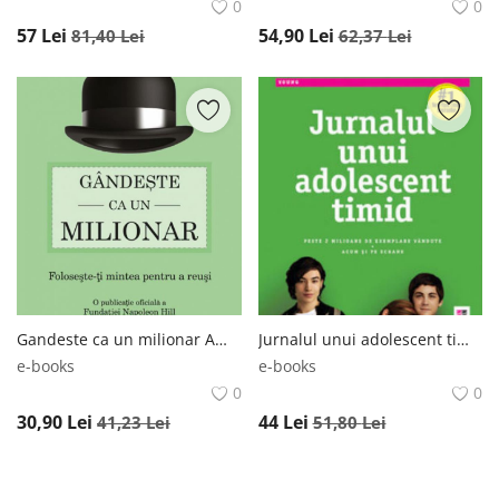
0
0
57
Lei
54,90
Lei
81,40
Lei
62,37
Lei
Gandeste ca un milionar Amaltea
Jurnalul unui adolescent timid Trei
e-books
e-books
0
0
30,90
Lei
44
Lei
41,23
Lei
51,80
Lei