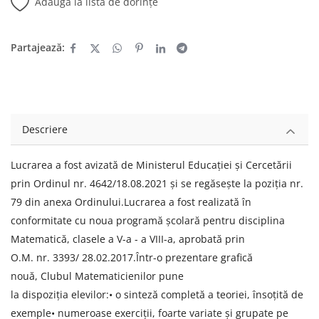
Adaugă la lista de dorințe
Partajează:
Descriere
Lucrarea a fost avizată de Ministerul Educaţiei şi Cercetării
prin Ordinul nr. 4642/18.08.2021 şi se regăseşte la poziţia nr.
79 din anexa Ordinului.Lucrarea a fost realizată în
conformitate cu noua programă şcolară pentru disciplina
Matematică, clasele a V-a - a VIII-a, aprobată prin
O.M. nr. 3393/ 28.02.2017.Într-o prezentare grafică
nouă, Clubul Matematicienilor pune
la dispoziţia elevilor:• o sinteză completă a teoriei, însoţită de
exemple• numeroase exerciţii, foarte variate şi grupate pe