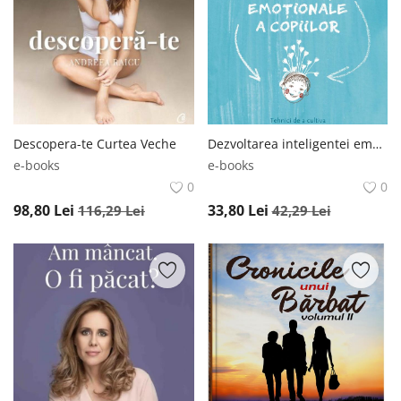
Descopera-te Curtea Veche
Dezvoltarea inteligentei emotionale a copiilor Curtea Veche
e-books
e-books
0
0
98,80
Lei
33,80
Lei
116,29
Lei
42,29
Lei