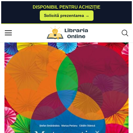
DISPONIBIL PENTRU ACHIZIȚIE
Solicită prezentarea →
Acasă
Bookzone
Carti
Matematică. Clasa a VI-a. Partea I. Clubul Matematicienilor ART KLETT
Meniu principal
Categorii
Acasă
Listă de dorințe
Contact
Blog
Autentificare