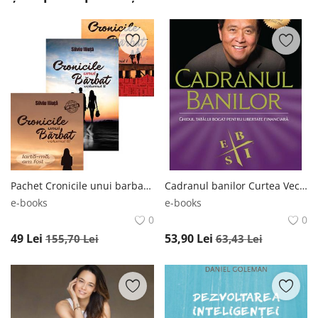
Pachet Cronicile unui barbat - Vol. 1 + 2 + 3 Bookzone
Cadranul banilor Curtea Veche
e-books
e-books
0
0
49
Lei
53,90
Lei
155,70
Lei
63,43
Lei