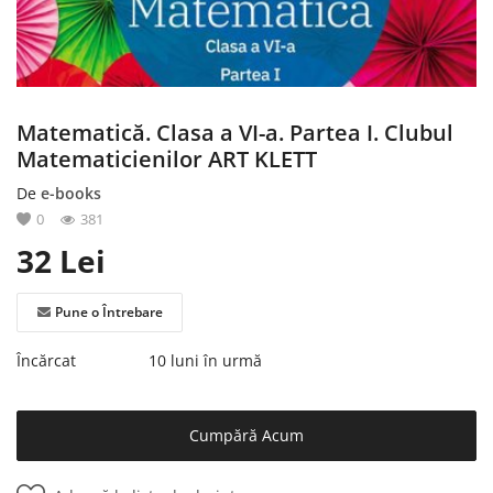
Înregistrare
Matematică. Clasa a VI-a. Partea I. Clubul
Matematicienilor ART KLETT
De
e-books
0
381
32
Lei
Pune o Întrebare
Încărcat
10 luni în urmă
Cumpără Acum