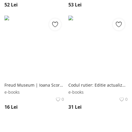
52
Lei
53
Lei
Freud Museum | Ioana Scorus Polirom
Codul rutier: Editie actualizata la 22 ianuarie 2019​ | Rosetti
e-books
e-books
0
0
16
Lei
31
Lei