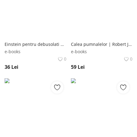
Einstein pentru debusolati | Allan Percy Herald
Calea pumnalelor | Robert Jordan RAO
e-books
e-books
0
0
36
Lei
59
Lei