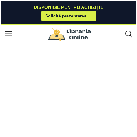
DISPONIBIL PENTRU ACHIZIȚIE
Solicită prezentarea →
Acasă
Carturesti
Carte
Cum sa iti imbunatatesti relatia de cuplu fara sa vorbesti despre asta | P
Meniu principal
atricia Love Psihobooks
Categorii
Acasă
Listă de dorințe
Contact
Blog
Autentificare