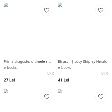
Prima dragoste, ultimele ritualuri. In asternuturi | Ian McEwan Polirom
Etruscii | Lucy Shipley Herald
e-books
e-books
0
0
27
Lei
41
Lei