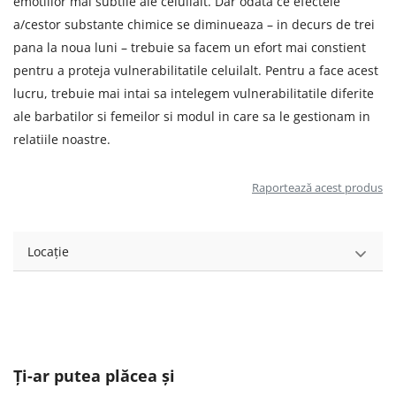
emotiilor mai subtile ale celuilalt. Dar odata ce efectele
a/cestor substante chimice se diminueaza – in decurs de trei
pana la noua luni – trebuie sa facem un efort mai constient
pentru a proteja vulnerabilitatile celuilalt. Pentru a face acest
lucru, trebuie mai intai sa intelegem vulnerabilitatile diferite
ale barbatilor si femeilor si modul in care sa le gestionam in
relatiile noastre.
Raportează acest produs
Locație
Ți-ar putea plăcea și