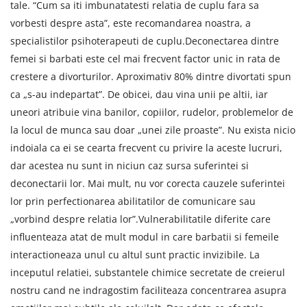
tale. “Cum sa iti imbunatatesti relatia de cuplu fara sa
vorbesti despre asta”, este recomandarea noastra, a
specialistilor psihoterapeuti de cuplu.Deconectarea dintre
femei si barbati este cel mai frecvent factor unic in rata de
crestere a divorturilor. Aproximativ 80% dintre divortati spun
ca „s-au indepartat”. De obicei, dau vina unii pe altii, iar
uneori atribuie vina banilor, copiilor, rudelor, problemelor de
la locul de munca sau doar „unei zile proaste”. Nu exista nicio
indoiala ca ei se cearta frecvent cu privire la aceste lucruri,
dar acestea nu sunt in niciun caz sursa suferintei si
deconectarii lor. Mai mult, nu vor corecta cauzele suferintei
lor prin perfectionarea abilitatilor de comunicare sau
„vorbind despre relatia lor”.Vulnerabilitatile diferite care
influenteaza atat de mult modul in care barbatii si femeile
interactioneaza unul cu altul sunt practic invizibile. La
inceputul relatiei, substantele chimice secretate de creierul
nostru cand ne indragostim faciliteaza concentrarea asupra