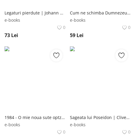
Legaturi pierdute | Johann Hari Trei
Cum ne schimba Dumnezeu creierul | Andrew Newberg, Mark Robert Waldman Curtea Veche Publishing
e-books
e-books
0
0
73
Lei
59
Lei
1984 - O mie noua sute optzeci si patru | George Orwell Polirom
Sageata lui Poseidon | Clive Cussler, Dirk Cussler RAO
e-books
e-books
0
0