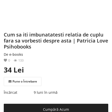
Înregistrare
Cum sa iti imbunatatesti relatia de cuplu
fara sa vorbesti despre asta | Patricia Love
Psihobooks
De
e-books
0
133
34
Lei
Pune o Întrebare
Încărcat
9 luni în urmă
Cumpără Acum