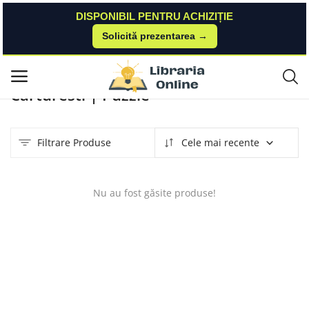
DISPONIBIL PENTRU ACHIZIȚIE
Solicită prezentarea →
Acasă
Produse
Carturesti
Puzzle
Meniu principal
Carturesti | Puzzle
Categorii
Filtrare Produse
Cele mai recente
Acasă
Listă de dorințe
Nu au fost găsite produse!
Contact
Blog
Autentificare