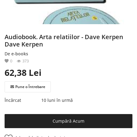
Înregistrare
Audiobook. Arta relatiilor - Dave Kerpen
Dave Kerpen
De
e-books
0
373
62,38
Lei
Pune o Întrebare
Încărcat
10 luni în urmă
Cumpără Acum