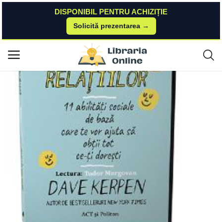
DISPONIBIL PENTRU ACHIZIȚIE
Solicită prezentarea →
Acasă
Libris
Audiobook
Audiobook. Arta relatiilor - Dave Kerpen Dave Kerpen
Meniu principal
Categorii
Acasă
Listă de dorințe
Contact
Blog
Autentificare