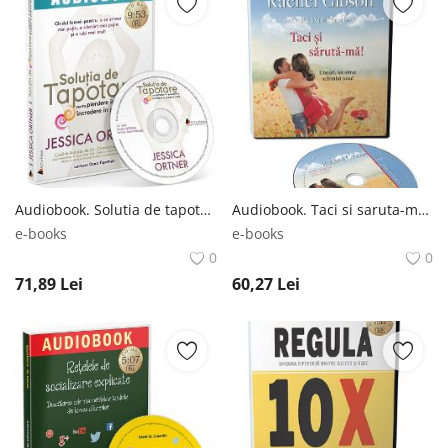
Audiobook. Solutia de tapotare - Jessica Ortner Jessica Ortner
Audiobook. Taci si saruta-ma! - Rachel Gibson Rachel Gibson
e-books
e-books
0
0
71,89
Lei
60,27
Lei