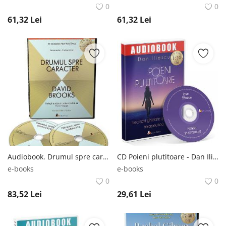
0
0
61,32
Lei
61,32
Lei
Audiobook. Drumul spre caracter - David Brooks David Brooks
CD Poieni plutitoare - Dan Iliescu Dan Iliescu
e-books
e-books
0
0
83,52
Lei
29,61
Lei