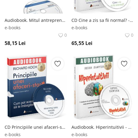
Audiobook. Mitul antreprenorial - Michael E. Gerber Michael E. Gerber
CD Cine a zis sa fii normal? - Dale Archer Dale Archer
e-books
e-books
0
0
58,15
Lei
65,55
Lei
CD Principiile unei afaceri-star - Richard Koch Richard Koch
Audiobook. Hiperintuitivii - Heidi Sawyer Heidi Sawyer
e-books
e-books