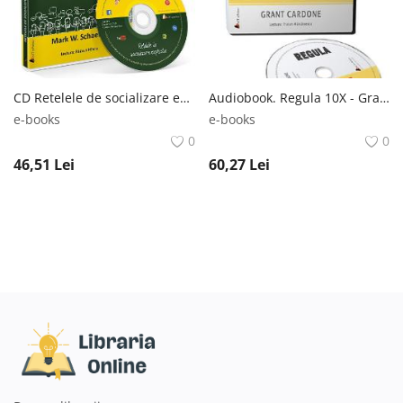
CD Retelele de socializare explicate - Mark W. Schaefer Mark W. Schaefer
Audiobook. Regula 10X - Grant Cardone Grant Cardone
e-books
e-books
0
0
46,51
Lei
60,27
Lei