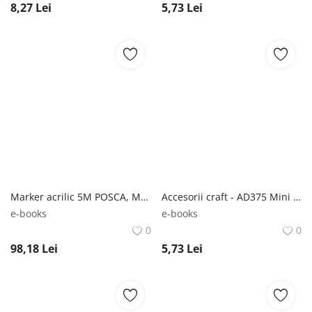
8,27
Lei
5,73
Lei
Marker acrilic 5M POSCA, M1506 (set 4 bucati)
Accesorii craft - AD375 Mini ochisori mobili DACO
e-books
e-books
0
0
98,18
Lei
5,73
Lei