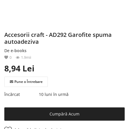
Înregistrare
Accesorii craft - AD292 Garofite spuma
autoadeziva
De
e-books
0
1.9mii
8,94
Lei
Pune o Întrebare
Încărcat
10 luni în urmă
Cumpără Acum