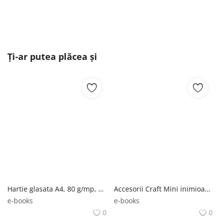
Ți-ar putea plăcea și
Hartie glasata A4, 80 g/mp, diverse culori, set 10
Accesorii Craft Mini inimioare lemnoase - AD390
e-books
e-books
0
0