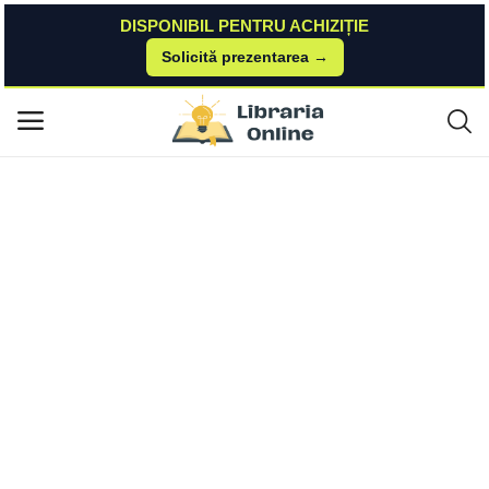
DISPONIBIL PENTRU ACHIZIȚIE
Solicită prezentarea →
Acasă
Librarie.Net
Arts & Crafts
Accesorii craft - AD292 Garofite spuma autoadeziva
Meniu principal
Categorii
Acasă
Listă de dorințe
Contact
Blog
Autentificare