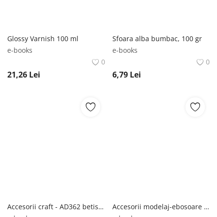
Glossy Varnish 100 ml
Sfoara alba bumbac, 100 gr
e-books
e-books
0
0
21,26
Lei
6,79
Lei
Accesorii craft - AD362 betisoare de-nghetata colorate DACO
Accesorii modelaj-ebosoare set 6 Daco AA003