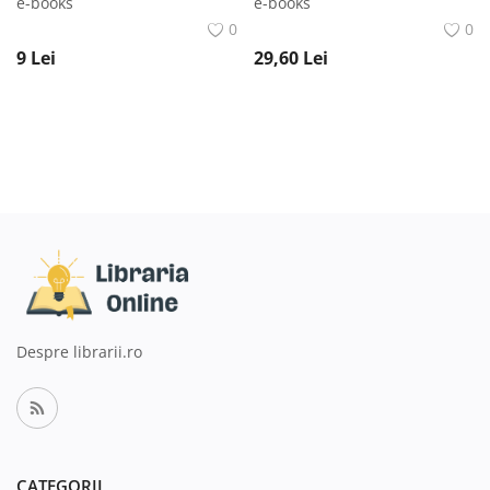
e-books
e-books
0
0
9
Lei
29,60
Lei
Despre librarii.ro
CATEGORII