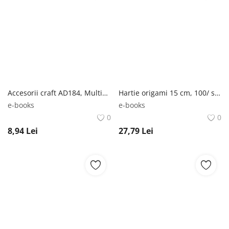
Accesorii craft AD184, Multibling
Hartie origami 15 cm, 100/ set DACO
e-books
e-books
0
0
8,94
Lei
27,79
Lei